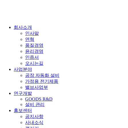
Close
회사소개
Menu
인사말
연혁
품질경영
윤리경영
인증서
오시는길
사업분야
공장 자동화 설비
가정용 전기제품
밸브사업부
연구개발
GOODS R&D
설비 관리
홍보센터
공지사항
사내소식