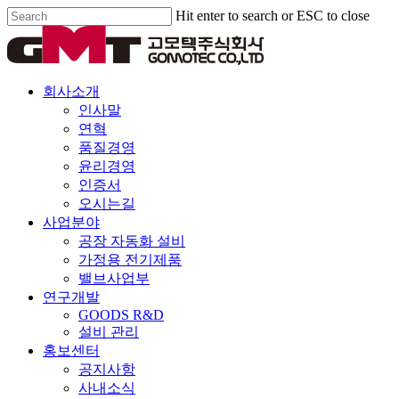
Skip
Hit enter to search or ESC to close
to
Close
main
Search
content
Menu
회사소개
인사말
연혁
품질경영
윤리경영
인증서
오시는길
사업분야
공장 자동화 설비
가정용 전기제품
밸브사업부
연구개발
GOODS R&D
설비 관리
홍보센터
공지사항
사내소식