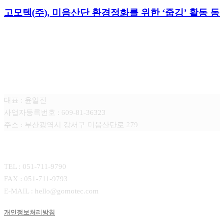
고모텍(주), 미음산단 환경정화를 위한 ‘줍깅’ 활동 
고모텍(주)
대표 : 윤일진
사업자등록번호 : 609-81-36323
주소 : 부산광역시 강서구 미음산단로 279
CONTACT
TEL : 051-711-9790
FAX : 051-711-9793
E-MAIL : hello@gomotec.com
개인정보처리방침