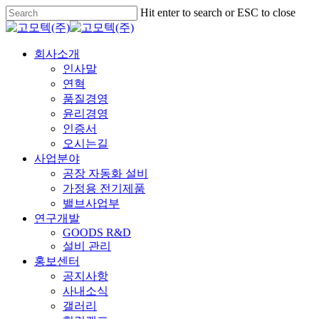
Skip
Hit enter to search or ESC to close
to
Close
main
Search
content
Menu
회사소개
인사말
연혁
품질경영
윤리경영
인증서
오시는길
사업분야
공장 자동화 설비
가정용 전기제품
밸브사업부
연구개발
GOODS R&D
설비 관리
홍보센터
공지사항
사내소식
갤러리