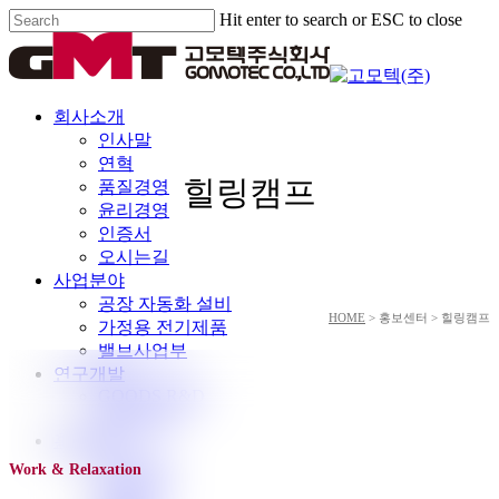
Skip
Hit enter to search or ESC to close
to
Close
main
Search
content
Menu
회사소개
인사말
연혁
힐링캠프
품질경영
윤리경영
인증서
오시는길
사업분야
공장 자동화 설비
HOME
> 홍보센터 > 힐링캠프
가정용 전기제품
밸브사업부
연구개발
GOODS R&D
설비 관리
홍보센터
공지사항
Work & Relaxation
사내소식