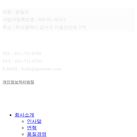
대표 : 윤일진
사업자등록번호 : 609-81-36323
주소 : 부산광역시 강서구 미음산단로 279
CONTACT
TEL : 051-711-9790
FAX : 051-711-9793
E-MAIL : hello@gomotec.com
개인정보처리방침
Close
회사소개
Menu
인사말
연혁
품질경영